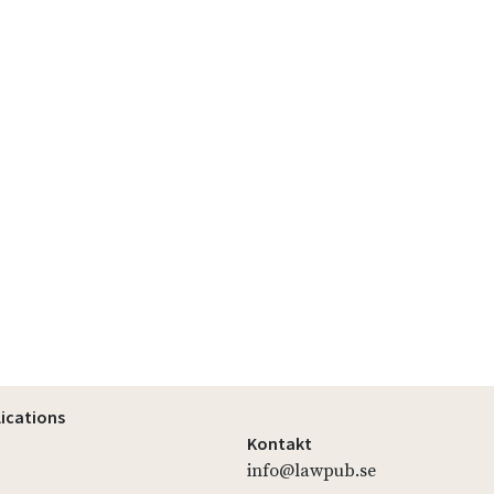
lications
Kontakt
info@lawpub.se