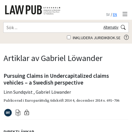
SV
/
EN
Alternativ
INKLUDERA JURIDIKBOK.SE
Artiklar av Gabriel Löwander
Pursuing Claims in Undercapitalized claims
vehicles – a Swedish perspective
Linn Sundqvist
,
Gabriel Löwander
Publicerad i
Europarättslig tidskrift 2014 4
,
december 2014
s. 691–706
DIREKTLÄNKAR