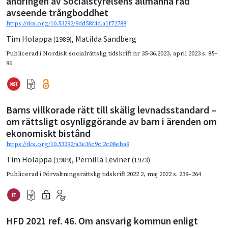
ändringen av Socialstyrelsens allmänna råd
avseende trångboddhet
https://doi.org/10.53292/9dd58f4d.a1f72788
Tim Holappa
,
Matilda Sandberg
(1989)
Publicerad i
Nordisk socialrättslig tidskrift nr 35-36.2023
,
april 2023
s. 85–
96
Barns villkorade rätt till skälig levnadsstandard –
om rättsligt osynliggörande av barn i ärenden om
ekonomiskt bistånd
https://doi.org/10.53292/a3e36c9c.2c08eba9
Tim Holappa
,
Pernilla Leviner
(1989)
(1973)
Publicerad i
Förvaltningsrättslig tidskrift 2022 2
,
maj 2022
s. 239–264
HFD 2021 ref. 46. Om ansvarig kommun enligt