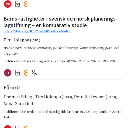
Barns rättigheter i svensk och norsk planerings-
lagstiftning – en komparativ studie
https://doi.org/10.53292/e8068609.c66f4feb
Tim Holappa
(1989)
Nyckelord:
Barnkonventionen
,
fysisk planering
,
komparativ rätt
,
plan- och
bygglagen
Publicerad i
Förvaltningsrättslig tidskrift 2025 2
,
april 2025
s. 193–220
Förord
Thomas Erhag
,
Tim Holappa
,
Pernilla Leviner
,
(1989)
(1973)
Anna-Sara Lind
Publicerad i
Nordisk socialrättslig tidskrift nr 40.2024
,
september 2024
s.
1–4