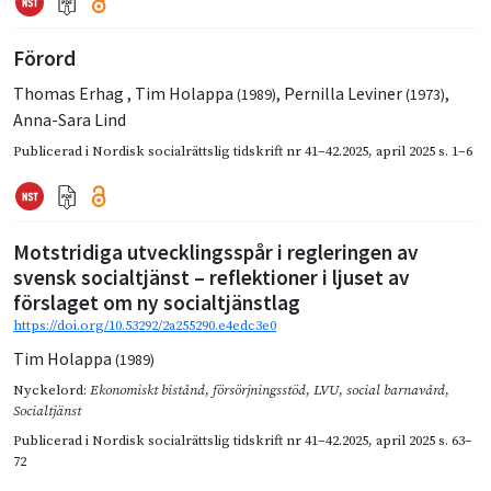
Förord
Thomas Erhag
,
Tim Holappa
,
Pernilla Leviner
,
(1989)
(1973)
Anna-Sara Lind
Publicerad i
Nordisk socialrättslig tidskrift nr 41–42.2025
,
april 2025
s. 1–6
Motstridiga utvecklingsspår i regleringen av
svensk socialtjänst – reflektioner i ljuset av
förslaget om ny socialtjänstlag
https://doi.org/10.53292/2a255290.e4edc3e0
Tim Holappa
(1989)
Nyckelord:
Ekonomiskt bistånd
,
försörjningsstöd
,
LVU
,
social barnavård
,
Socialtjänst
Publicerad i
Nordisk socialrättslig tidskrift nr 41–42.2025
,
april 2025
s. 63–
72