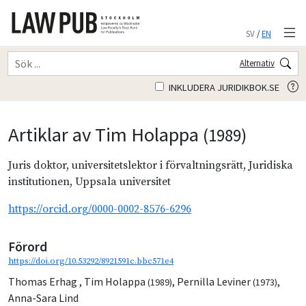
SV
/
EN
Alternativ
INKLUDERA JURIDIKBOK.SE
Artiklar av Tim Holappa
(1989)
Juris doktor, universitetslektor i förvaltningsrätt, Juridiska
institutionen, Uppsala universitet
https://orcid.org/0000-0002-8576-6296
Förord
https://doi.org/10.53292/8921591c.bbc571e4
Thomas Erhag
,
Tim Holappa
,
Pernilla Leviner
,
(1989)
(1973)
Anna-Sara Lind