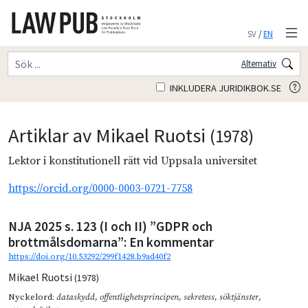
SV
/
EN
Alternativ
INKLUDERA JURIDIKBOK.SE
Artiklar av Mikael Ruotsi
(1978)
Lektor i konstitutionell rätt vid Uppsala universitet
https://orcid.org/0000-0003-0721-7758
NJA 2025 s. 123 (I och II) ”GDPR och
brottmålsdomarna”: En kommentar
https://doi.org/10.53292/299f1428.b9ad40f2
Mikael Ruotsi
(1978)
Nyckelord:
dataskydd
,
offentlighetsprincipen
,
sekretess
,
söktjänster
,