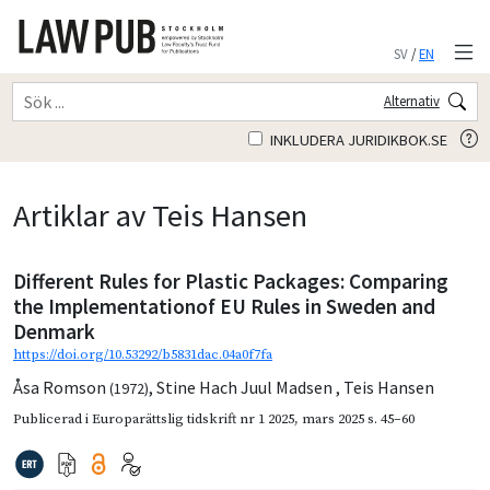
SV
/
EN
Alternativ
INKLUDERA JURIDIKBOK.SE
Artiklar av Teis Hansen
Different Rules for Plastic Packages: Comparing
the Implementationof EU Rules in Sweden and
Denmark
https://doi.org/10.53292/b5831dac.04a0f7fa
Åsa Romson
,
Stine Hach Juul Madsen
,
Teis Hansen
(1972)
Publicerad i
Europarättslig tidskrift nr 1 2025
,
mars 2025
s. 45–60