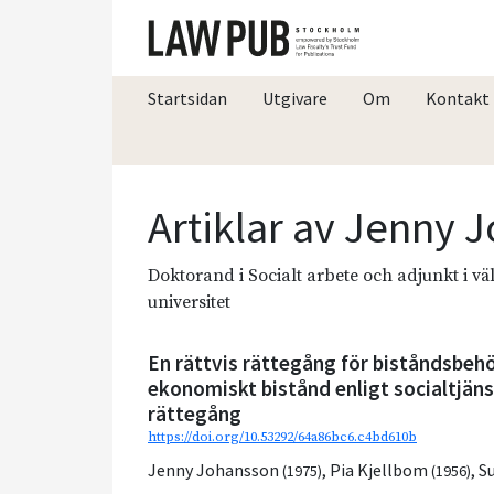
Startsidan
Utgivare
Om
Kontakt
Artiklar av Jenny
Doktorand i Socialt arbete och adjunkt i vä
universitet
En rättvis rättegång för biståndsbe
ekonomiskt bistånd enligt socialtjäns
rättegång
https://doi.org/10.53292/64a86bc6.c4bd610b
Jenny Johansson
,
Pia Kjellbom
,
S
(1975)
(1956)