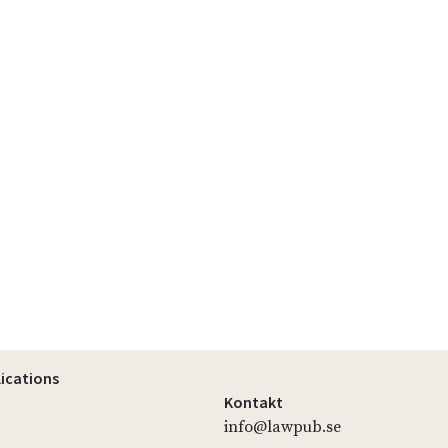
lications
Kontakt
info@lawpub.se