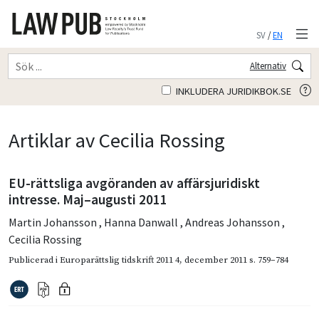
SV
/
EN
Alternativ
INKLUDERA JURIDIKBOK.SE
Artiklar av Cecilia Rossing
EU-rättsliga avgöranden av affärsjuridiskt
intresse. Maj–augusti 2011
Martin Johansson
,
Hanna Danwall
,
Andreas Johansson
,
Cecilia Rossing
Publicerad i
Europarättslig tidskrift 2011 4
,
december 2011
s. 759–784