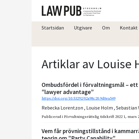
Startsidan
Utgivare
Om
Kontakt
Artiklar av Louise
Ombudsfördel i förvaltningsmål – ett 
”lawyer advantage”
https://doi.org/10.53292/02a98c20.9d0ea549
Rebecka Lorentzon
,
Louise Holm
,
Sebastian 
Publicerad i
Förvaltningsrättslig tidskrift 2022 1
,
mars 
Vem får prövningstillstånd i kammarrät
teorin om ”Party Capability”