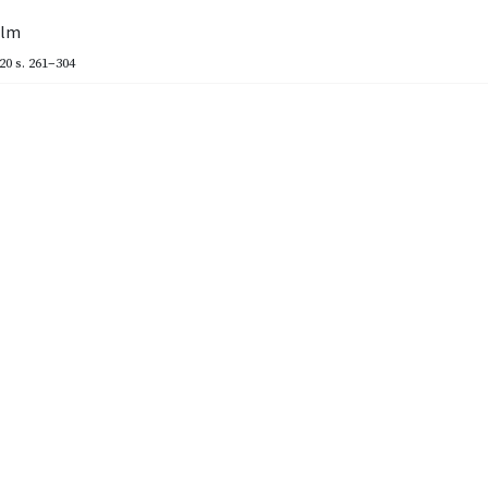
olm
20
s. 261–304