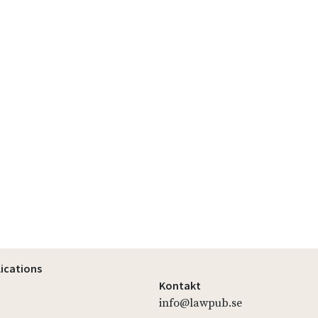
lications
Kontakt
info@lawpub.se