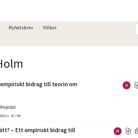
Nyhetsbrev
Villkor
 Holm
empiriskt bidrag till teorin om
Wejedal
2022
s. 47–94
t? – Ett empiriskt bidrag till