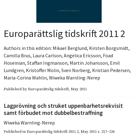
Europarättslig tidskrift 2011 2
Authors in this edition:
Mikael Berglund
,
Kirsten Borgsmidt
,
Camilla Brus
,
Laura Carlson
,
Angelica Ericsson
,
Foad
Hoseinian
,
Staffan Ingmanson
,
Martin Johansson
,
Emil
Lundgren
,
Kristoffer Molin
,
Sven Norberg
,
Kristian Pedersen
,
Maria-Corina Wahlin
,
Wiweka Warnling-Nerep
Published by
Europarättslig tidskrift
, May 2011
Lagprövning och struket uppenbarhetsrekvisit
samt förbudet mot dubbelbestraffning
Wiweka Warnling-Nerep
Published in
Europarättslig tidskrift 2011 2
,
May 2011
s. 217–226