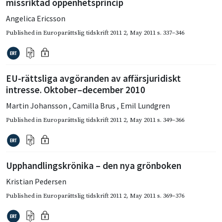
missriktad öppenhetsprincip
Angelica Ericsson
Published in
Europarättslig tidskrift 2011 2
,
May 2011
s. 337–346
EU-rättsliga avgöranden av affärsjuridiskt
intresse. Oktober–december 2010
Martin Johansson
,
Camilla Brus
,
Emil Lundgren
Published in
Europarättslig tidskrift 2011 2
,
May 2011
s. 349–366
Upphandlingskrönika – den nya grönboken
Kristian Pedersen
Published in
Europarättslig tidskrift 2011 2
,
May 2011
s. 369–376