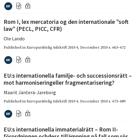
Rom I, lex mercatoria og den internationale ”soft
law” (PECL, PICC, CFR)
Ole Lando
Published in
Europarättslig tidskrift 2010 4
,
December 2010
s. 663–672
EU:s internationella familje- och successionsrätt –
mot harmoniseringeller fragmentarisering?
Maarit Jänterä-Jareborg
Published in
Europarättslig tidskrift 2010 4
,
December 2010
s. 673–689
EU:s internationella immaterialrätt – Rom II-
förordningen ochdess tillämpning på fall som rör