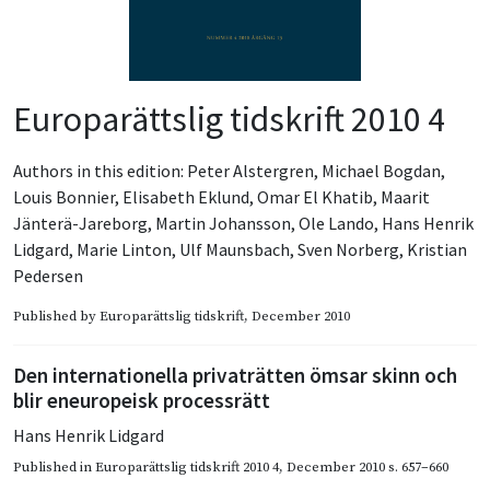
Europarättslig tidskrift 2010 4
Authors in this edition:
Peter Alstergren
,
Michael Bogdan
,
Louis Bonnier
,
Elisabeth Eklund
,
Omar El Khatib
,
Maarit
Jänterä-Jareborg
,
Martin Johansson
,
Ole Lando
,
Hans Henrik
Lidgard
,
Marie Linton
,
Ulf Maunsbach
,
Sven Norberg
,
Kristian
Pedersen
Published by
Europarättslig tidskrift
, December 2010
Den internationella privaträtten ömsar skinn och
blir eneuropeisk processrätt
Hans Henrik Lidgard
Published in
Europarättslig tidskrift 2010 4
,
December 2010
s. 657–660