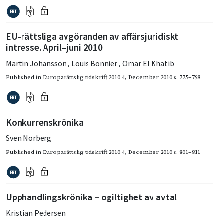
EU-rättsliga avgöranden av affärsjuridiskt
intresse. April–juni 2010
Martin Johansson
,
Louis Bonnier
,
Omar El Khatib
Published in
Europarättslig tidskrift 2010 4
,
December 2010
s. 775–798
Konkurrenskrönika
Sven Norberg
Published in
Europarättslig tidskrift 2010 4
,
December 2010
s. 801–811
Upphandlingskrönika – ogiltighet av avtal
Kristian Pedersen