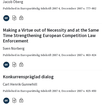
Jacob Öberg
Published in
Europarättslig tidskrift 2007 4
,
December 2007
s. 777–802
Making a Virtue out of Necessity and at the Same
Time Strengthening European Competition Law
Enforcement
Sven Norberg
Published in
Europarättslig tidskrift 2007 4
,
December 2007
s. 803–824
Konkurrenspräglad dialog
Carl Henrik Gunnehill
Published in
Europarättslig tidskrift 2007 4
,
December 2007
s. 825–850