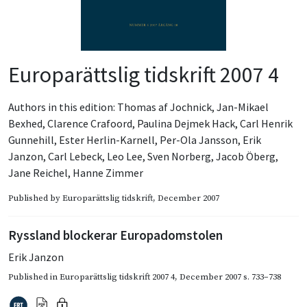
Europarättslig tidskrift 2007 4
Authors in this edition:
Thomas af Jochnick
,
Jan-Mikael
Bexhed
,
Clarence Crafoord
,
Paulina Dejmek Hack
,
Carl Henrik
Gunnehill
,
Ester Herlin-Karnell
,
Per-Ola Jansson
,
Erik
Janzon
,
Carl Lebeck
,
Leo Lee
,
Sven Norberg
,
Jacob Öberg
,
Jane Reichel
,
Hanne Zimmer
Published by
Europarättslig tidskrift
, December 2007
Ryssland blockerar Europadomstolen
Erik Janzon
Published in
Europarättslig tidskrift 2007 4
,
December 2007
s. 733–738