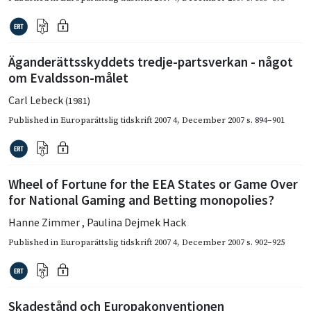
Äganderättsskyddets tredje-partsverkan - något
om Evaldsson-målet
Carl Lebeck
(1981)
Published in
Europarättslig tidskrift 2007 4
,
December 2007
s. 894–901
Wheel of Fortune for the EEA States or Game Over
for National Gaming and Betting monopolies?
Hanne Zimmer
,
Paulina Dejmek Hack
Published in
Europarättslig tidskrift 2007 4
,
December 2007
s. 902–925
Skadestånd och Europakonventionen