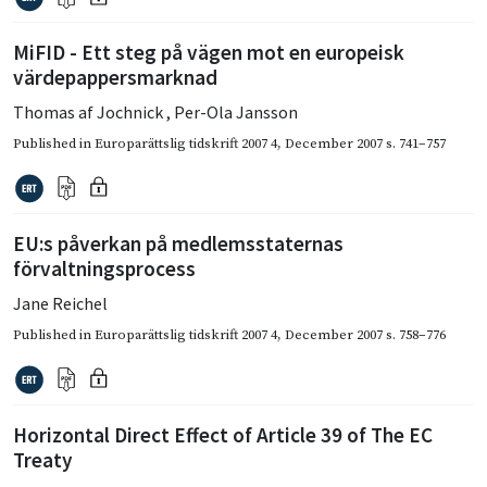
MiFID - Ett steg på vägen mot en europeisk
värdepappersmarknad
Thomas af Jochnick
,
Per-Ola Jansson
Published in
Europarättslig tidskrift 2007 4
,
December 2007
s. 741–757
EU:s påverkan på medlemsstaternas
förvaltningsprocess
Jane Reichel
Published in
Europarättslig tidskrift 2007 4
,
December 2007
s. 758–776
Horizontal Direct Effect of Article 39 of The EC
Treaty