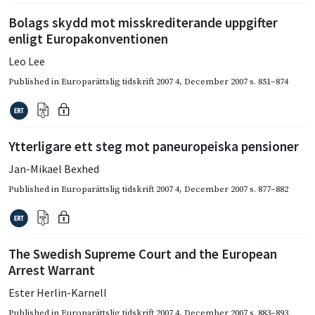
Bolags skydd mot misskrediterande uppgifter
enligt Europakonventionen
Leo Lee
Published in
Europarättslig tidskrift 2007 4
,
December 2007
s. 851–874
Ytterligare ett steg mot paneuropeiska pensioner
Jan-Mikael Bexhed
Published in
Europarättslig tidskrift 2007 4
,
December 2007
s. 877–882
The Swedish Supreme Court and the European
Arrest Warrant
Ester Herlin-Karnell
Published in
Europarättslig tidskrift 2007 4
,
December 2007
s. 883–893