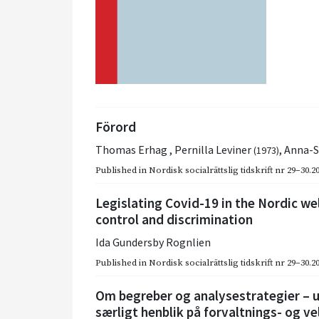
Förord
Thomas Erhag
,
Pernilla Leviner
,
Anna-S
(1973)
Published in
Nordisk socialrättslig tidskrift nr 29–30.2
Legislating Covid-19 in the Nordic wel
control and discrimination
Ida Gundersby Rognlien
Published in
Nordisk socialrättslig tidskrift nr 29–30.2
Om begreber og analysestrategier – u
særligt henblik på forvaltnings- og 