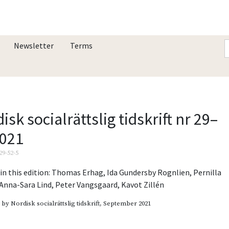
Newsletter
Terms
isk socialrättslig tidskrift nr 29–
2021
29-52-5
in this edition:
Thomas Erhag
,
Ida Gundersby Rognlien
,
Pernilla
Anna-Sara Lind
,
Peter Vangsgaard
,
Kavot Zillén
d by
Nordisk socialrättslig tidskrift
, September 2021