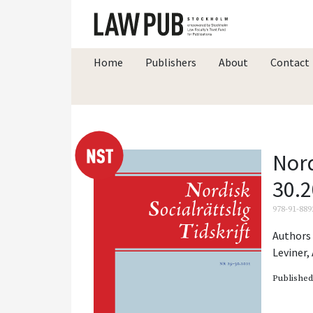
Home
Publishers
About
Contact
Nord
30.
978-91-889
Authors 
Leviner
,
Publishe