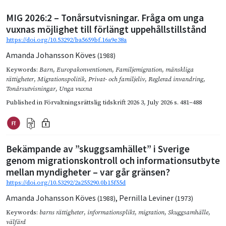
MIG 2026:2 – Tonårsutvisningar. Fråga om unga
vuxnas möjlighet till förlängt uppehållstillstånd
https://doi.org/10.53292/ba5659bf.16a9e38a
Amanda Johansson Köves
(1988)
Keywords:
Barn
,
Europakonventionen
,
Familjemigration
,
mänskliga
rättigheter
,
Migrationspolitik
,
Privat- och familjeliv
,
Reglerad invandring
,
Tonårsutvisningar
,
Unga vuxna
Published in
Förvaltningsrättslig tidskrift 2026 3
,
July 2026
s. 481–488
Bekämpande av ”skuggsamhället” i Sverige
genom migrationskontroll och informationsutbyte
mellan myndigheter – var går gränsen?
https://doi.org/10.53292/2a255290.0b15f55d
Amanda Johansson Köves
,
Pernilla Leviner
(1988)
(1973)
Keywords:
barns rättigheter
,
informationsplikt
,
migration
,
Skuggsamhälle
,
välfärd