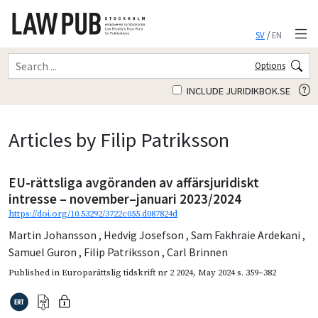
SV
/
EN
Options
INCLUDE JURIDIKBOK.SE
Articles by Filip Patriksson
EU-rättsliga avgöranden av affärsjuridiskt
intresse – november–januari 2023/2024
https://doi.org/10.53292/3722c055.d087824d
Martin Johansson
,
Hedvig Josefson
,
Sam Fakhraie Ardekani
,
Samuel Guron
,
Filip Patriksson
,
Carl Brinnen
Published in
Europarättslig tidskrift nr 2 2024
,
May 2024
s. 359–382