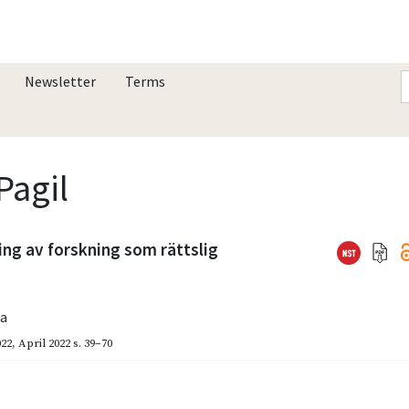
Newsletter
Terms
Pagil
ing av forskning som rättslig
ga
022
,
April 2022
s. 39–70