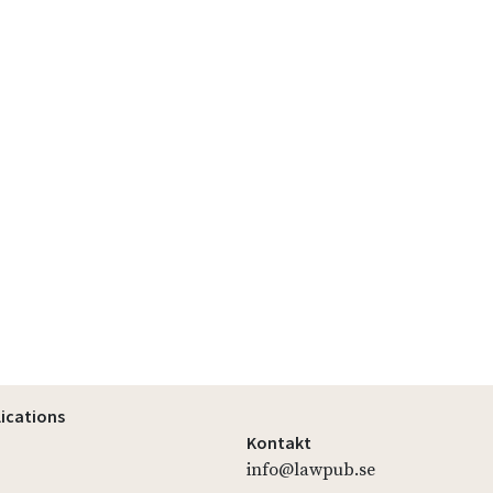
lications
Kontakt
info@lawpub.se