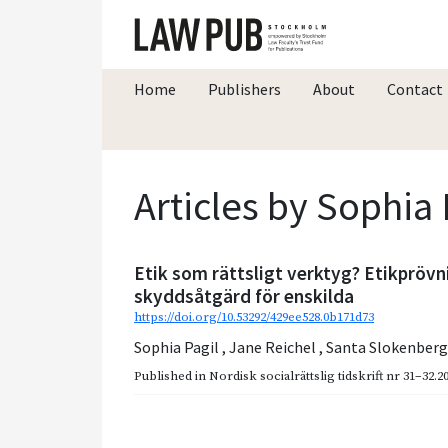
Home
Publishers
About
Contact
Articles by Sophia 
Etik som rättsligt verktyg? Etikprövn
skyddsåtgärd för enskilda
https://doi.org/10.53292/429ee528.0b171d73
Sophia Pagil
,
Jane Reichel
,
Santa Slokenber
Published in
Nordisk socialrättslig tidskrift nr 31–32.2