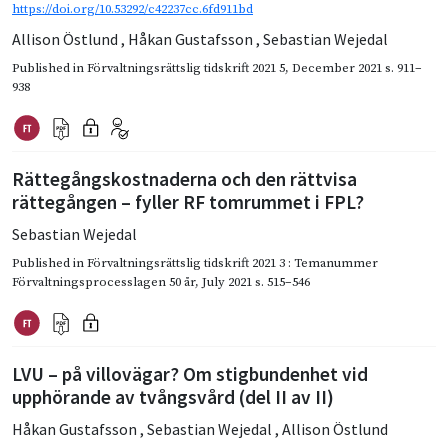
https://doi.org/10.53292/c42237cc.6fd911bd
Allison Östlund
,
Håkan Gustafsson
,
Sebastian Wejedal
Published in
Förvaltningsrättslig tidskrift 2021 5
,
December 2021
s. 911–
938
Rättegångskostnaderna och den rättvisa
rättegången – fyller RF tomrummet i FPL?
Sebastian Wejedal
Published in
Förvaltningsrättslig tidskrift 2021 3 : Temanummer
Förvaltningsprocesslagen 50 år
,
July 2021
s. 515–546
LVU – på villovägar? Om stigbundenhet vid
upphörande av tvångsvård (del II av II)
Håkan Gustafsson
,
Sebastian Wejedal
,
Allison Östlund