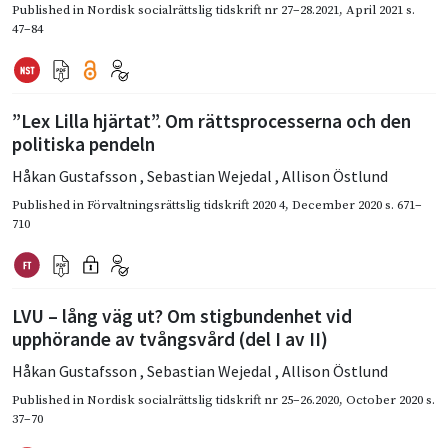
Published in
Nordisk socialrättslig tidskrift nr 27–28.2021
,
April 2021
s.
47–84
”Lex Lilla hjärtat”. Om rättsprocesserna och den
politiska pendeln
Håkan Gustafsson
,
Sebastian Wejedal
,
Allison Östlund
Published in
Förvaltningsrättslig tidskrift 2020 4
,
December 2020
s. 671–
710
LVU – lång väg ut? Om stigbundenhet vid
upphörande av tvångsvård (del I av II)
Håkan Gustafsson
,
Sebastian Wejedal
,
Allison Östlund
Published in
Nordisk socialrättslig tidskrift nr 25–26.2020
,
October 2020
s.
37–70