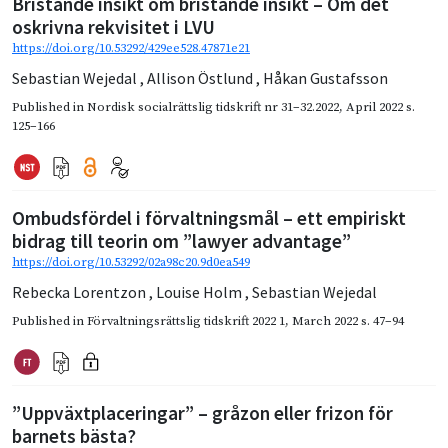
Bristande insikt om bristande insikt – Om det
oskrivna rekvisitet i LVU
https://doi.org/10.53292/429ee528.47871e21
Sebastian Wejedal
,
Allison Östlund
,
Håkan Gustafsson
Published in
Nordisk socialrättslig tidskrift nr 31–32.2022
,
April 2022
s.
125–166
Ombudsfördel i förvaltningsmål – ett empiriskt
bidrag till teorin om ”lawyer advantage”
https://doi.org/10.53292/02a98c20.9d0ea549
Rebecka Lorentzon
,
Louise Holm
,
Sebastian Wejedal
Published in
Förvaltningsrättslig tidskrift 2022 1
,
March 2022
s. 47–94
”Uppväxtplaceringar” – gråzon eller frizon för
barnets bästa?