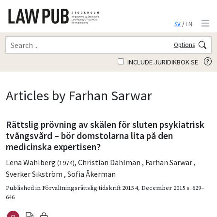
SV
/
EN
Options
INCLUDE JURIDIKBOK.SE
Articles by Farhan Sarwar
Rättslig prövning av skälen för sluten psykiatrisk
tvångsvård – bör domstolarna lita på den
medicinska expertisen?
Lena Wahlberg
,
Christian Dahlman
,
Farhan Sarwar
,
(1974)
Sverker Sikström
,
Sofia Åkerman
Published in
Förvaltningsrättslig tidskrift 2015 4
,
December 2015
s. 629–
646