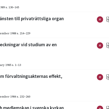
1989
s. 130–145
änsten till privaträttsliga organ
ember 1988
s. 214–229
teckningar vid studium av en
ary 1985
s. 1–13
 om förvaltningsakternas effekt,
ember 1984
s. 232–260
och medlemskap i svenska kyrkan