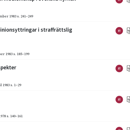
mber 1983
s. 241–249
nionsyttringar i straffrättslig
er 1983
s. 185–199
spekter
l 1983
s. 1–29
1978
s. 140–161