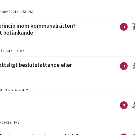
ober 1994
s. 255–262
sprincip inom kommunalrätten?
tt betänkande
l 1994
s. 61–82
ättsligt beslutsfattande eller
t 1992
s. 402–412
 1992
s. 1–2