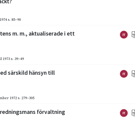
äckt?
 1974
s. 85–90
ns m. m., aktualiserade i ett
l 1973
s. 39–49
d särskild hänsyn till
mber 1972
s. 279–305
tredningsmans förvaltning