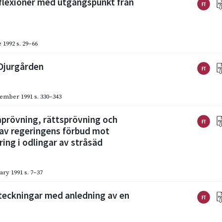
eflexioner med utgångspunkt från
 1992
s. 29–66
 Djurgården
ember 1991
s. 330–343
prövning, rättsprövning och
 av regeringens förbud mot
ring i odlingar av stråsäd
ary 1991
s. 7–37
teckningar med anledning av en