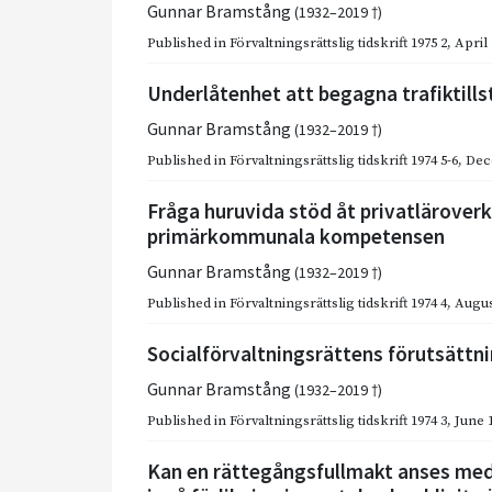
Gunnar Bramstång
(1932–2019 †)
Published in
Förvaltningsrättslig tidskrift 1975 2
,
April
Underlåtenhet att begagna trafiktill
Gunnar Bramstång
(1932–2019 †)
Published in
Förvaltningsrättslig tidskrift 1974 5-6
,
Dec
Fråga huruvida stöd åt privatläroverk
primärkommunala kompetensen
Gunnar Bramstång
(1932–2019 †)
Published in
Förvaltningsrättslig tidskrift 1974 4
,
Augus
Socialförvaltningsrättens förutsättni
Gunnar Bramstång
(1932–2019 †)
Published in
Förvaltningsrättslig tidskrift 1974 3
,
June 
Kan en rättegångsfullmakt anses med