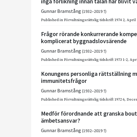
ingå förlikning innan talan har blivit v
Gunnar Bramstång
(1932–2019 †)
Published in
Förvaltningsrättslig tidskrift 1974 2
,
April
Frågor rörande konkurrerande kompete
komplicerat byggnadslovsärende
Gunnar Bramstång
(1932–2019 †)
Published in
Förvaltningsrättslig tidskrift 1973 1-2
,
Apri
Konungens personliga rättställning me
immunitetsfrågor
Gunnar Bramstång
(1932–2019 †)
Published in
Förvaltningsrättslig tidskrift 1972 6
,
Dece
Medför förordnande att granska bou
ämbetsansvar?
Gunnar Bramstång
(1932–2019 †)