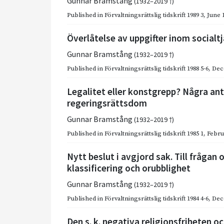
Gunnar Bramstång
(1932–2019 †)
Published in
Förvaltningsrättslig tidskrift 1989 3
,
June 
Överlåtelse av uppgifter inom socialtj
Gunnar Bramstång
(1932–2019 †)
Published in
Förvaltningsrättslig tidskrift 1988 5-6
,
Dec
Legalitet eller konstgrepp? Några an
regeringsrättsdom
Gunnar Bramstång
(1932–2019 †)
Published in
Förvaltningsrättslig tidskrift 1985 1
,
Febru
Nytt beslut i avgjord sak. Till frågan
klassificering och orubblighet
Gunnar Bramstång
(1932–2019 †)
Published in
Förvaltningsrättslig tidskrift 1984 4-6
,
Dec
Den s. k. negativa religionsfriheten 