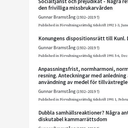
Socialtjänst och prejudikat - Några r
den frivilliga missbrukarvården
Gunnar Bramstång
(1932–2019 †)
Published in
Förvaltningsrättslig tidskrift 1992 1-3
,
June
Konungens dispositionsrätt till Kunl.
Gunnar Bramstång
(1932–2019 †)
Published in
Förvaltningsrättslig tidskrift 1991 5-6
,
Dec
Anpassningsfrist, normharmoni, norm
resning. Anteckningar med anledning
användning av medel för tillväxtregle
Gunnar Bramstång
(1932–2019 †)
Published in
Förvaltningsrättslig tidskrift 1991 1
,
Febru
Dubbla samhällsreaktioner? Några an
diskutabel kammarrättsdom