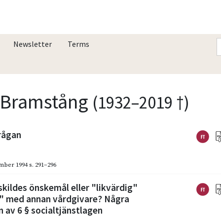
Newsletter
Terms
r Bramstång
(1932–2019 †)
frågan
mber 1994
s. 291–296
ildes önskemål eller "likvärdig"
l" med annan vårdgivare? Några
n av 6 § socialtjänstlagen