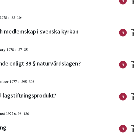
 1978
s. 82–104
och medlemskap i svenska kyrkan
ary 1978
s. 27–35
ande enligt 39 § naturvårdslagen?
mber 1977
s. 295–306
ad lagstiftningsprodukt?
ust 1977
s. 96–126
ing