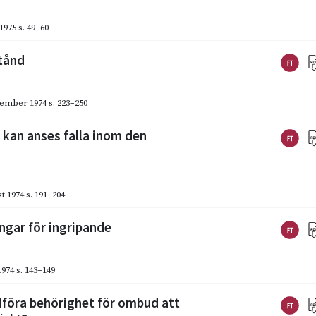
 1975
s. 49–60
stånd
ember 1974
s. 223–250
 kan anses falla inom den
t 1974
s. 191–204
ngar för ingripande
1974
s. 143–149
föra behörighet för ombud att