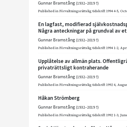
Gunnar Bramstång
(1932–2019 †)
Published in
Förvaltningsrättslig tidskrift 1994 4-5
,
Oct
En lagfast, modifierad självkostnad
Några anteckningar på grundval av e
Gunnar Bramstång
(1932–2019 †)
Published in
Förvaltningsrättslig tidskrift 1994 1-2
,
Apri
Upplåtelse av allmän plats. Offentligr
privaträttsligt kontraherande
Gunnar Bramstång
(1932–2019 †)
Published in
Förvaltningsrättslig tidskrift 1992 4
,
Augus
Håkan Strömberg
Gunnar Bramstång
(1932–2019 †)
Published in
Förvaltningsrättslig tidskrift 1992 1-3
,
June