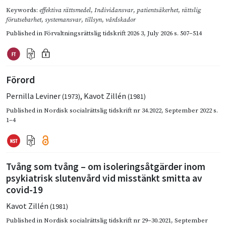
Keywords:
effektiva rättsmedel
,
Individansvar
,
patientsäkerhet
,
rättslig
förutsebarhet
,
systemansvar
,
tillsyn
,
vårdskador
Published in
Förvaltningsrättslig tidskrift 2026 3
,
July 2026
s. 507–514
Förord
Pernilla Leviner
,
Kavot Zillén
(1973)
(1981)
Published in
Nordisk socialrättslig tidskrift nr 34.2022
,
September 2022
s.
1–4
Tvång som tvång – om isoleringsåtgärder inom
psykiatrisk slutenvård vid misstänkt smitta av
covid-19
Kavot Zillén
(1981)
Published in
Nordisk socialrättslig tidskrift nr 29–30.2021
,
September