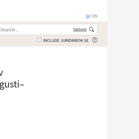
SV
/
EN
Options
INCLUDE JURIDIKBOK.SE
v
ugusti–