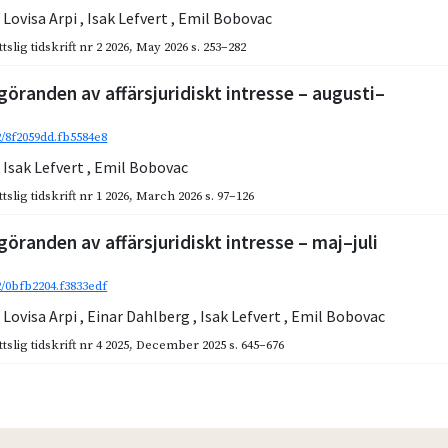
,
Lovisa Arpi
,
Isak Lefvert
,
Emil Bobovac
slig tidskrift nr 2 2026
,
May 2026
s. 253–282
göranden av affärsjuridiskt intresse – augusti–
2/8f2059dd.fb5584e8
,
Isak Lefvert
,
Emil Bobovac
slig tidskrift nr 1 2026
,
March 2026
s. 97–126
göranden av affärsjuridiskt intresse – maj–juli
2/0bfb2204.f3833edf
,
Lovisa Arpi
,
Einar Dahlberg
,
Isak Lefvert
,
Emil Bobovac
slig tidskrift nr 4 2025
,
December 2025
s. 645–676