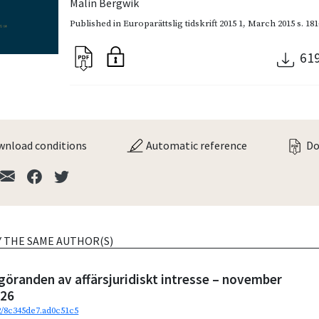
Malin Bergwik
Published in
Europarättslig tidskrift 2015 1
,
March 2015
s. 18
61
nload conditions
Automatic reference
Do
Y THE SAME AUTHOR(S)
göranden av affärsjuridiskt intresse – november
026
92/8c345de7.ad0c51c5