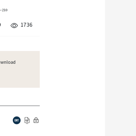
1–210
9
1736
wnload