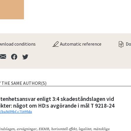
nload conditions
Automatic reference
Do
Y THE SAME AUTHOR(S)
tenhetsansvar enligt 3:4 skadeståndslagen vid
ikter: något om HD:s avgörande i mål T 9218-24
92/ba5659bf.c71695da
åndslagen
,
avvägningar
,
EKMR
,
horisontell effekt
,
legalitet
,
mänskliga