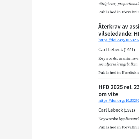
rättigheter
,
proportional
Published in
Förvaltnin
Återkrav av assi
vilseledande: H
https://doi.org/10.5329
Carl Lebeck
(1981)
Keywords:
assistanser
socialförsäkringsbalken
Published in
Nordisk so
HFD 2025 ref. 2
om vite
https://doi.org/10.532
Carl Lebeck
(1981)
Keywords:
legalitetspr
Published in
Förvaltnin