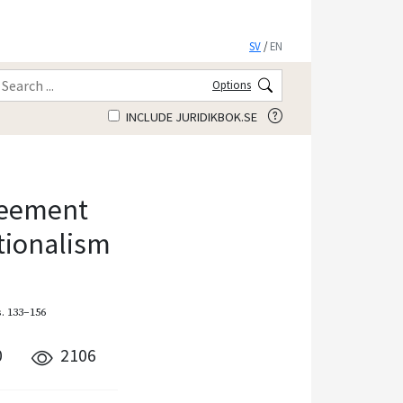
SV
/
EN
Options
INCLUDE JURIDIKBOK.SE
reement
utionalism
s. 133–156
0
2106