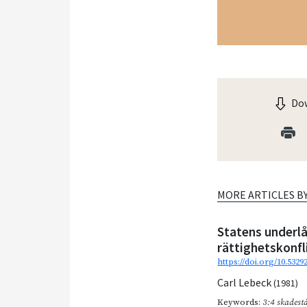
Dow
MORE ARTICLES B
Statens underlå
rättighetskonfl
https://doi.org/10.532
Carl Lebeck
(1981)
Keywords:
3:4 skadest