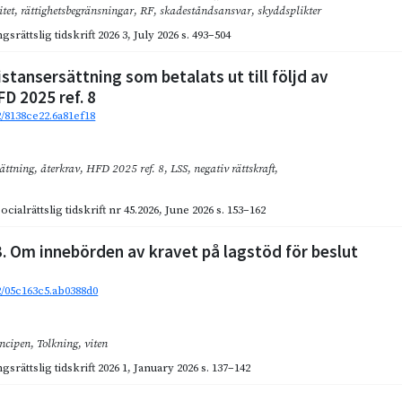
itet
,
rättighetsbegränsningar
,
RF
,
skadeståndsansvar
,
skyddsplikter
gsrättslig tidskrift 2026 3
,
July 2026
s. 493–504
stansersättning som betalats ut till följd av
FD 2025 ref. 8
2/8138ce22.6a81ef18
sättning
,
återkrav
,
HFD 2025 ref. 8
,
LSS
,
negativ rättskraft
,
cialrättslig tidskrift nr 45.2026
,
June 2026
s. 153–162
3. Om innebörden av kravet på lagstöd för beslut
92/05c163c5.ab0388d0
incipen
,
Tolkning
,
viten
gsrättslig tidskrift 2026 1
,
January 2026
s. 137–142