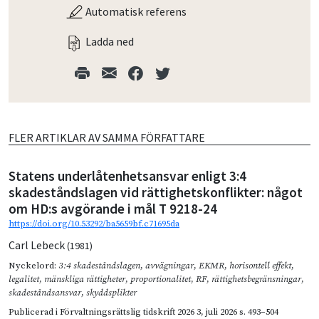
Automatisk referens
Ladda ned
FLER ARTIKLAR AV SAMMA FÖRFATTARE
Statens underlåtenhetsansvar enligt 3:4
skadeståndslagen vid rättighetskonflikter: något
om HD:s avgörande i mål T 9218-24
https://doi.org/10.53292/ba5659bf.c71695da
Carl Lebeck
(1981)
Nyckelord:
3:4 skadeståndslagen
,
avvägningar
,
EKMR
,
horisontell effekt
,
legalitet
,
mänskliga rättigheter
,
proportionalitet
,
RF
,
rättighetsbegränsningar
,
skadeståndsansvar
,
skyddsplikter
Publicerad i
Förvaltningsrättslig tidskrift 2026 3
,
juli 2026
s. 493–504