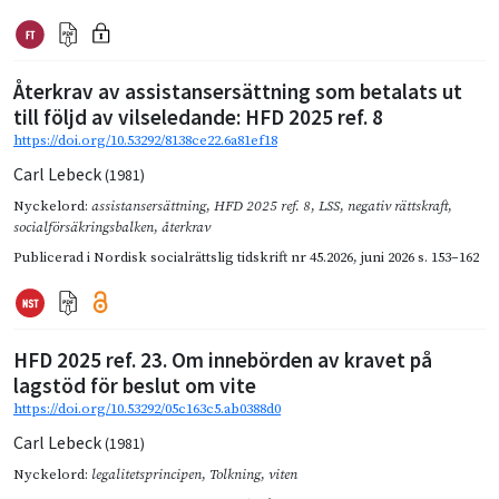
Återkrav av assistansersättning som betalats ut
till följd av vilseledande: HFD 2025 ref. 8
https://doi.org/10.53292/8138ce22.6a81ef18
Carl Lebeck
(1981)
Nyckelord:
assistansersättning
,
HFD 2025 ref. 8
,
LSS
,
negativ rättskraft
,
socialförsäkringsbalken
,
återkrav
Publicerad i
Nordisk socialrättslig tidskrift nr 45.2026
,
juni 2026
s. 153–162
HFD 2025 ref. 23. Om innebörden av kravet på
lagstöd för beslut om vite
https://doi.org/10.53292/05c163c5.ab0388d0
Carl Lebeck
(1981)
Nyckelord:
legalitetsprincipen
,
Tolkning
,
viten