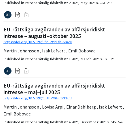
Published in
Europarättslig tidskrift nr 2 2026
,
May 2026
s. 253–282
EU-rättsliga avgöranden av affärsjuridiskt
intresse – augusti–oktober 2025
https://doi.org/10.53292/8f2059dd.fb5584e8
Martin Johansson
,
Isak Lefvert
,
Emil Bobovac
Published in
Europarättslig tidskrift nr 1 2026
,
March 2026
s. 97–126
EU-rättsliga avgöranden av affärsjuridiskt
intresse – maj–juli 2025
https://doi.org/10.53292/0bfb2204.f3833edf
Martin Johansson
,
Lovisa Arpi
,
Einar Dahlberg
,
Isak Lefvert
,
Emil Bobovac
Published in
Europarättslig tidskrift nr 4 2025
,
December 2025
s. 645–676