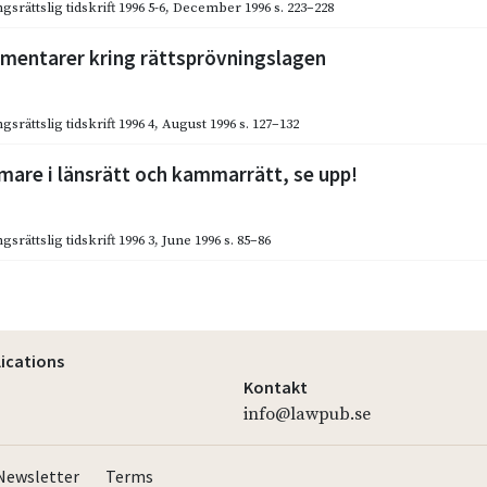
gsrättslig tidskrift 1996 5-6
,
December 1996
s. 223–228
mmentarer kring rättsprövningslagen
gsrättslig tidskrift 1996 4
,
August 1996
s. 127–132
are i länsrätt och kammarrätt, se upp!
gsrättslig tidskrift 1996 3
,
June 1996
s. 85–86
lications
Kontakt
info@lawpub.se
Newsletter
Terms