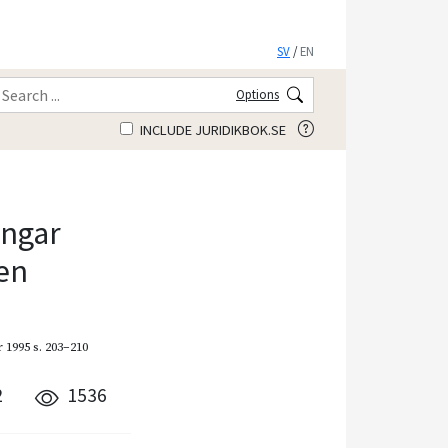
SV
/
EN
Options
INCLUDE JURIDIKBOK.SE
ingar
sen
 1995
s. 203–210
2
1536