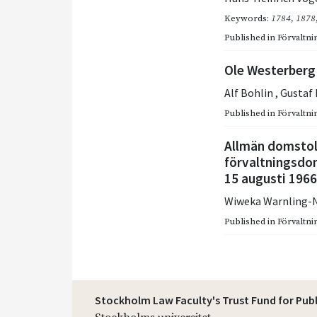
Keywords:
1784
,
1878
Published in
Förvaltnin
Ole Westerberg 
Alf Bohlin
,
Gustaf
Published in
Förvaltnin
Allmän domstol 
förvaltningsdo
15 augusti 1966
Wiweka Warnling-
Published in
Förvaltnin
Stockholm Law Faculty's Trust Fund for Pub