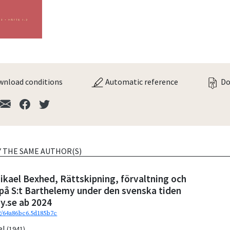
nload conditions
Automatic reference
Do
Y THE SAME AUTHOR(S)
kael Bexhed, Rättskipning, förvaltning och
på S:t Barthelemy under den svenska tiden
y.se ab 2024
92/64a86bc6.5d185b7c
el
(1941)