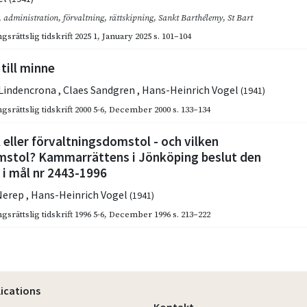
,
administration
,
förvaltning
,
rättskipning
,
Sankt Barthélemy
,
St Bart
gsrättslig tidskrift 2025 1
,
January 2025
s. 101–104
till minne
 Lindencrona
,
Claes Sandgren
,
Hans-Heinrich Vogel
(1941)
gsrättslig tidskrift 2000 5-6
,
December 2000
s. 133–134
eller förvaltningsdomstol - och vilken
mstol? Kammarrättens i Jönköping beslut den
 i mål nr 2443-1996
Nerep
,
Hans-Heinrich Vogel
(1941)
gsrättslig tidskrift 1996 5-6
,
December 1996
s. 213–222
lications
Kontakt