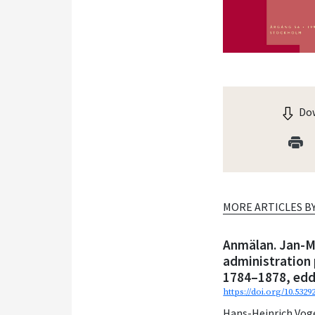
Dow
MORE ARTICLES B
Anmälan. Jan-Mi
administration 
1784–1878, edd
https://doi.org/10.532
Hans-Heinrich Vog