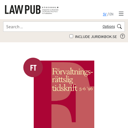
SV
/
EN
Options
INCLUDE JURIDIKBOK.SE