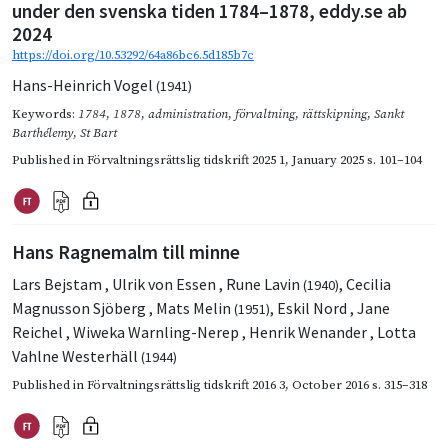
under den svenska tiden 1784–1878, eddy.se ab
2024
https://doi.org/10.53292/64a86bc6.5d185b7c
Hans-Heinrich Vogel
(1941)
Keywords:
1784
,
1878
,
administration
,
förvaltning
,
rättskipning
,
Sankt
Barthélemy
,
St Bart
Published in
Förvaltningsrättslig tidskrift 2025 1
,
January 2025
s. 101–104
Hans Ragnemalm till minne
Lars Bejstam
,
Ulrik von Essen
,
Rune Lavin
,
Cecilia
(1940)
Magnusson Sjöberg
,
Mats Melin
,
Eskil Nord
,
Jane
(1951)
Reichel
,
Wiweka Warnling-Nerep
,
Henrik Wenander
,
Lotta
Vahlne Westerhäll
(1944)
Published in
Förvaltningsrättslig tidskrift 2016 3
,
October 2016
s. 315–318