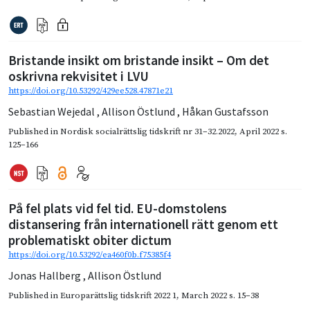
Bristande insikt om bristande insikt – Om det
oskrivna rekvisitet i LVU
https://doi.org/10.53292/429ee528.47871e21
Sebastian Wejedal
,
Allison Östlund
,
Håkan Gustafsson
Published in
Nordisk socialrättslig tidskrift nr 31–32.2022
,
April 2022
s.
125–166
På fel plats vid fel tid. EU-domstolens
distansering från internationell rätt genom ett
problematiskt obiter dictum
https://doi.org/10.53292/ea460f0b.f75385f4
Jonas Hallberg
,
Allison Östlund
Published in
Europarättslig tidskrift 2022 1
,
March 2022
s. 15–38