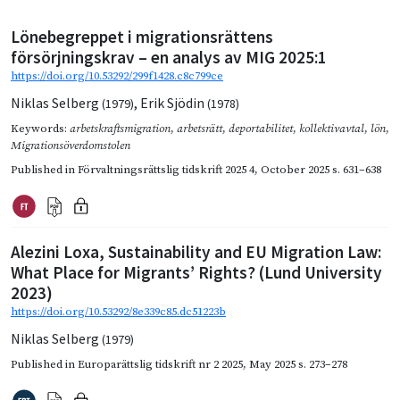
Lönebegreppet i migrationsrättens
försörjningskrav – en analys av MIG 2025:1
https://doi.org/10.53292/299f1428.c8c799ce
Niklas Selberg
,
Erik Sjödin
(1979)
(1978)
Keywords:
arbetskraftsmigration
,
arbetsrätt
,
deportabilitet
,
kollektivavtal
,
lön
,
Migrationsöverdomstolen
Published in
Förvaltningsrättslig tidskrift 2025 4
,
October 2025
s. 631–638
Alezini Loxa, Sustainability and EU Migration Law:
What Place for Migrants’ Rights? (Lund University
2023)
https://doi.org/10.53292/8e339c85.dc51223b
Niklas Selberg
(1979)
Published in
Europarättslig tidskrift nr 2 2025
,
May 2025
s. 273–278