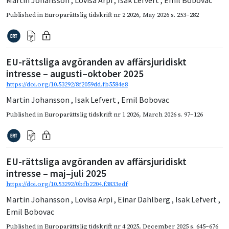
Martin Johansson
,
Lovisa Arpi
,
Isak Lefvert
,
Emil Bobovac
Published in
Europarättslig tidskrift nr 2 2026
,
May 2026
s. 253–282
EU-rättsliga avgöranden av affärsjuridiskt
intresse – augusti–oktober 2025
https://doi.org/10.53292/8f2059dd.fb5584e8
Martin Johansson
,
Isak Lefvert
,
Emil Bobovac
Published in
Europarättslig tidskrift nr 1 2026
,
March 2026
s. 97–126
EU-rättsliga avgöranden av affärsjuridiskt
intresse – maj–juli 2025
https://doi.org/10.53292/0bfb2204.f3833edf
Martin Johansson
,
Lovisa Arpi
,
Einar Dahlberg
,
Isak Lefvert
,
Emil Bobovac
Published in
Europarättslig tidskrift nr 4 2025
,
December 2025
s. 645–676