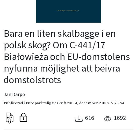
Bara en liten skalbagge i en
polsk skog? Om C-441/17
Białowieża och EU-domstolens
nyfunna möjlighet att beivra
domstolstrots
Jan Darpö
Publicerad i
Europarättslig tidskrift 2018 4
,
december 2018
s. 687–694
616
1692