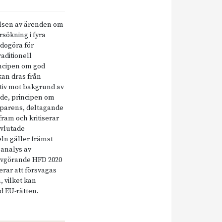
elsen av ärenden om
sökning i fyra
edogöra för
aditionell
incipen om god
kan dras från
ktiv mot bakgrund av
ade, principen om
sparens, deltagande
 fram och kritiserar
avlutade
eln gäller främst
 analys av
avgörande HFD 2020
kerar att försvagas
 vilket kan
d EU-rätten.