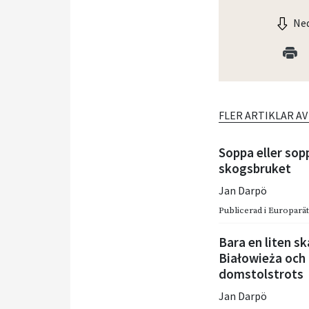
Ned
FLER ARTIKLAR A
Soppa eller sop
skogsbruket
Jan Darpö
Publicerad i
Europarätt
Bara en liten s
Białowieża och
domstolstrots
Jan Darpö