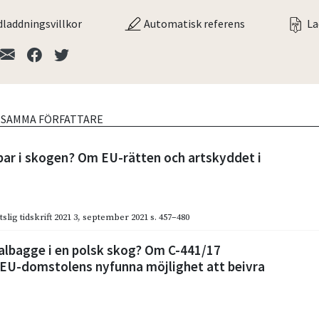
laddningsvillkor
Automatisk referens
La
V SAMMA FÖRFATTARE
par i skogen? Om EU-rätten och artskyddet i
slig tidskrift 2021 3
,
september 2021
s. 457–480
kalbagge i en polsk skog? Om C-441/17
 EU-domstolens nyfunna möjlighet att beivra