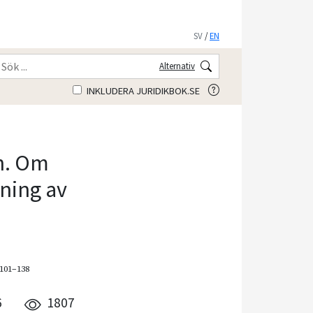
SV
/
EN
Alternativ
INKLUDERA JURIDIKBOK.SE
n. Om
ning av
 101–138
6
1807