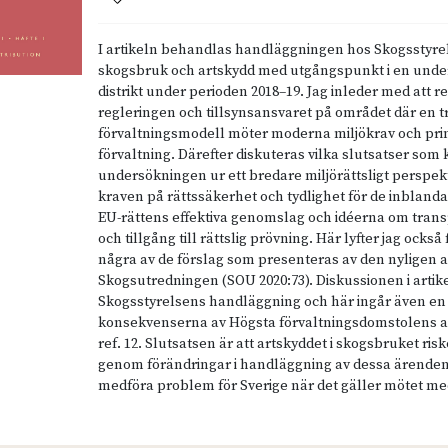
I artikeln behandlas handläggningen hos Skogsstyr
skogsbruk och artskydd med utgångspunkt i en under
distrikt under perioden 2018–19. Jag inleder med att r
regleringen och tillsynsansvaret på området där en tr
förvaltningsmodell möter moderna miljökrav och pr
förvaltning. Därefter diskuteras vilka slutsatser som 
undersökningen ur ett bredare miljörättsligt perspe
kraven på rättssäkerhet och tydlighet för de inbland
EU-rättens effektiva genomslag och idéerna om tran
och tillgång till rättslig prövning. Här lyfter jag också
några av de förslag som presenteras av den nyligen 
Skogsutredningen (SOU 2020:73). Diskussionen i artik
Skogsstyrelsens handläggning och här ingår även en
konsekvenserna av Högsta förvaltningsdomstolens 
ref. 12. Slutsatsen är att artskyddet i skogsbruket ris
genom förändringar i handläggning av dessa ärenden,
medföra problem för Sverige när det gäller mötet me