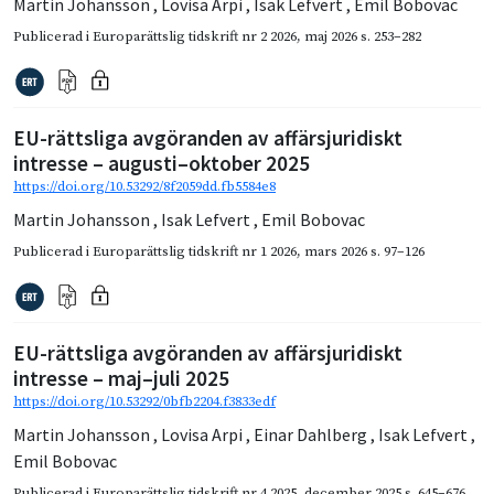
Martin Johansson
,
Lovisa Arpi
,
Isak Lefvert
,
Emil Bobovac
Publicerad i
Europarättslig tidskrift nr 2 2026
,
maj 2026
s. 253–282
EU-rättsliga avgöranden av affärsjuridiskt
intresse – augusti–oktober 2025
https://doi.org/10.53292/8f2059dd.fb5584e8
Martin Johansson
,
Isak Lefvert
,
Emil Bobovac
Publicerad i
Europarättslig tidskrift nr 1 2026
,
mars 2026
s. 97–126
EU-rättsliga avgöranden av affärsjuridiskt
intresse – maj–juli 2025
https://doi.org/10.53292/0bfb2204.f3833edf
Martin Johansson
,
Lovisa Arpi
,
Einar Dahlberg
,
Isak Lefvert
,
Emil Bobovac
Publicerad i
Europarättslig tidskrift nr 4 2025
,
december 2025
s. 645–676