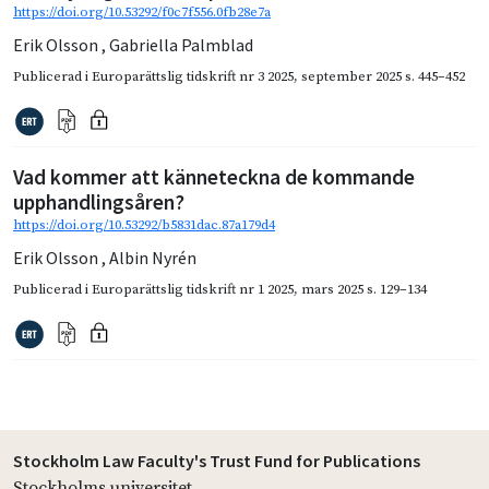
https://doi.org/10.53292/f0c7f556.0fb28e7a
Erik Olsson
,
Gabriella Palmblad
Publicerad i
Europarättslig tidskrift nr 3 2025
,
september 2025
s. 445–452
Vad kommer att känneteckna de kommande
upphandlingsåren?
https://doi.org/10.53292/b5831dac.87a179d4
Erik Olsson
,
Albin Nyrén
Publicerad i
Europarättslig tidskrift nr 1 2025
,
mars 2025
s. 129–134
Stockholm Law Faculty's Trust Fund for Publications
Stockholms universitet