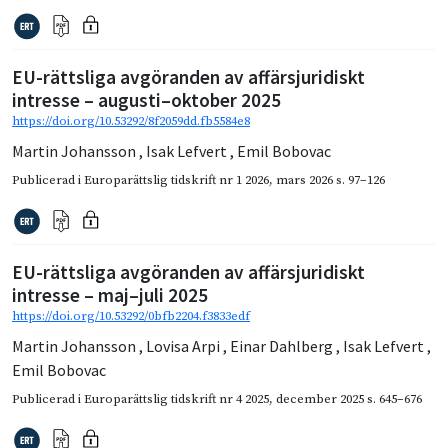
EU-rättsliga avgöranden av affärsjuridiskt
intresse – augusti–oktober 2025
https://doi.org/10.53292/8f2059dd.fb5584e8
Martin Johansson
,
Isak Lefvert
,
Emil Bobovac
Publicerad i
Europarättslig tidskrift nr 1 2026
,
mars 2026
s. 97–126
EU-rättsliga avgöranden av affärsjuridiskt
intresse – maj–juli 2025
https://doi.org/10.53292/0bfb2204.f3833edf
Martin Johansson
,
Lovisa Arpi
,
Einar Dahlberg
,
Isak Lefvert
,
Emil Bobovac
Publicerad i
Europarättslig tidskrift nr 4 2025
,
december 2025
s. 645–676