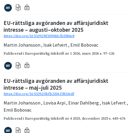
EU-rättsliga avgöranden av affärsjuridiskt
intresse – augusti–oktober 2025
https://doi.org/10.53292/8f2059dd.fb5584e8
Martin Johansson
,
Isak Lefvert
,
Emil Bobovac
Publicerad i
Europarättslig tidskrift nr 1 2026
,
mars 2026
s. 97–126
EU-rättsliga avgöranden av affärsjuridiskt
intresse – maj–juli 2025
https://doi.org/10.53292/0bfb2204.f3833edf
Martin Johansson
,
Lovisa Arpi
,
Einar Dahlberg
,
Isak Lefvert
,
Emil Bobovac
Publicerad i
Europarättslig tidskrift nr 4 2025
,
december 2025
s. 645–676