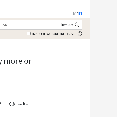
SV
/
EN
Alternativ
INKLUDERA JURIDIKBOK.SE
y more or
3
9
1581