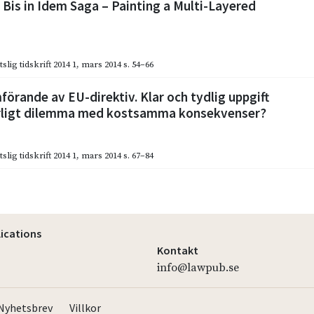
Bis in Idem Saga – Painting a Multi-Layered
slig tidskrift 2014 1
,
mars 2014
s. 54–66
örande av EU-direktiv. Klar och tydlig uppgift
erligt dilemma med kostsamma konsekvenser?
slig tidskrift 2014 1
,
mars 2014
s. 67–84
lications
Kontakt
info@lawpub.se
Nyhetsbrev
Villkor