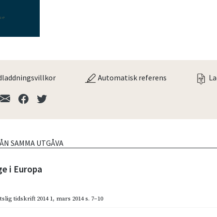
laddningsvillkor
Automatisk referens
La
RÅN SAMMA UTGÅVA
e i Europa
slig tidskrift 2014 1
,
mars 2014
s. 7–10