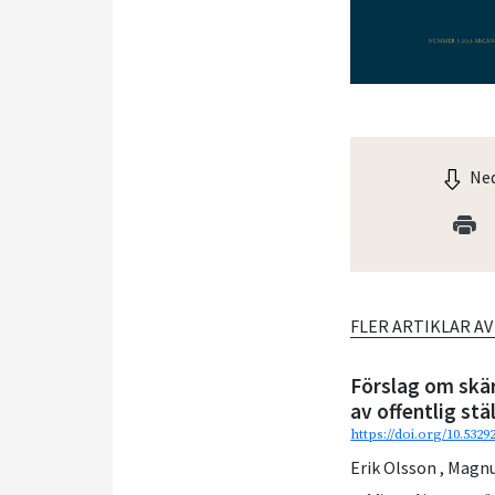
Ned
FLER ARTIKLAR A
Förslag om skä
av offentlig stä
https://doi.org/10.5329
Erik Olsson
,
Magnu