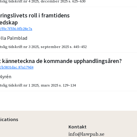
slig tidskrift nr 4 2025
,
december 2025
s. 625–630
äringslivets roll i framtidens
redskap
2/f0c7f556.0fb28e7a
ella Palmblad
slig tidskrift nr 3 2025
,
september 2025
s. 445–452
t känneteckna de kommande upphandlingsåren?
92/b5831dac.87a179d4
 Nyrén
slig tidskrift nr 1 2025
,
mars 2025
s. 129–134
lications
Kontakt
info@lawpub.se