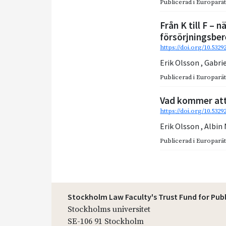
Publicerad i
Europarätt
Från K till F – n
försörjningsbe
https://doi.org/10.5329
Erik Olsson
,
Gabri
Publicerad i
Europarätt
Vad kommer at
https://doi.org/10.532
Erik Olsson
,
Albin
Publicerad i
Europarätt
Stockholm Law Faculty's Trust Fund for Pub
Stockholms universitet
SE-106 91 Stockholm