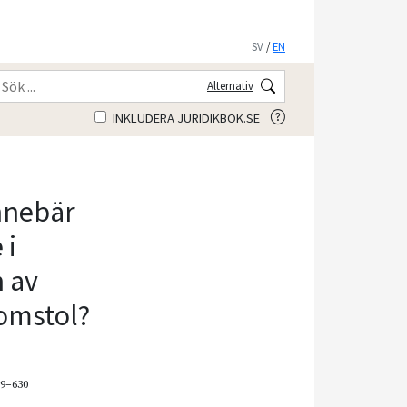
SV
/
EN
Alternativ
INKLUDERA JURIDIKBOK.SE
nnebär
 i
n av
domstol?
19–630