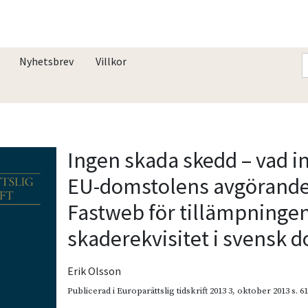
Nyhetsbrev
Villkor
Ingen skada skedd – vad i
EU-domstolens avgörande
Fastweb för tillämpninge
skaderekvisitet i svensk 
Erik Olsson
Publicerad i
Europarättslig tidskrift 2013 3
,
oktober 2013
s. 6