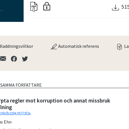
51
laddningsvillkor
Automatisk referens
La
V SAMMA FÖRFATTARE
rpta regler mot korruption och annat missbruk
llning
2/0bfb2204.95773f2a
s Ehn