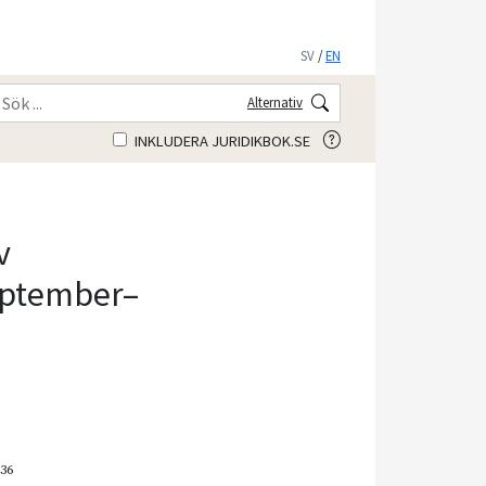
SV
/
EN
Alternativ
INKLUDERA JURIDIKBOK.SE
v
September–
136