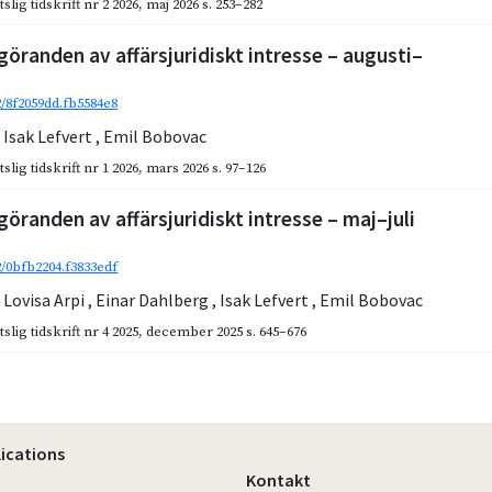
slig tidskrift nr 2 2026
,
maj 2026
s. 253–282
göranden av affärsjuridiskt intresse – augusti–
2/8f2059dd.fb5584e8
,
Isak Lefvert
,
Emil Bobovac
slig tidskrift nr 1 2026
,
mars 2026
s. 97–126
göranden av affärsjuridiskt intresse – maj–juli
2/0bfb2204.f3833edf
,
Lovisa Arpi
,
Einar Dahlberg
,
Isak Lefvert
,
Emil Bobovac
slig tidskrift nr 4 2025
,
december 2025
s. 645–676
lications
Kontakt