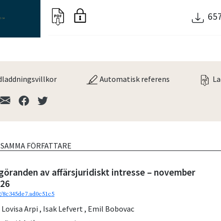
65
laddningsvillkor
Automatisk referens
La
V SAMMA FÖRFATTARE
göranden av affärsjuridiskt intresse – november
026
92/8c345de7.ad0c51c5
,
Lovisa Arpi
,
Isak Lefvert
,
Emil Bobovac