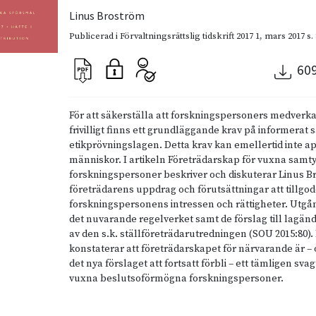
Linus Broström
Publicerad i
Förvaltningsrättslig tidskrift 2017 1
,
mars 2017
s.
60
För att säkerställa att forskningspersoners medverka
frivilligt finns ett grundläggande krav på informerat 
etikprövningslagen. Detta krav kan emellertid inte ap
människor. I artikeln Företrädarskap för vuxna sam
forskningspersoner beskriver och diskuterar Linus 
företrädarens uppdrag och förutsättningar att tillgo
forskningspersonens intressen och rättigheter. Utg
det nuvarande regelverket samt de förslag till lagä
av den s.k. ställföreträdarutredningen (SOU 2015:80).
konstaterar att företrädarskapet för närvarande är –
det nya förslaget att fortsatt förbli – ett tämligen sva
vuxna beslutsoförmögna forskningspersoner.