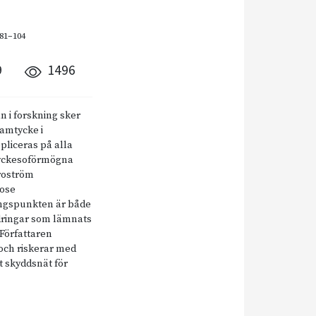
 81–104
9
1496
n i forskning sker
samtycke i
pliceras på alla
tyckesoförmögna
Broström
dose
ångspunkten är både
ndringar som lämnats
 Författaren
 och riskerar med
gt skyddsnät för