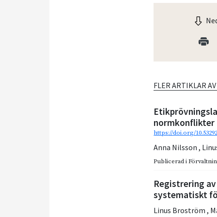
Ned
FLER ARTIKLAR A
Etikprövningsl
normkonflikter
https://doi.org/10.5329
Anna Nilsson
,
Linu
Publicerad i
Förvaltnin
Registrering av
systematiskt f
Linus Broström
,
M