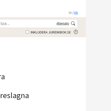
SV
/
EN
Alternativ
INKLUDERA JURIDIKBOK.SE
ra
öreslagna