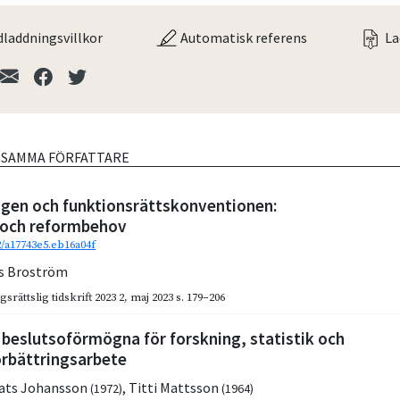
laddningsvillkor
Automatisk referens
La
V SAMMA FÖRFATTARE
agen och funktionsrättskonventionen:
 och reformbehov
2/a17743e5.eb16a04f
s Broström
gsrättslig tidskrift 2023 2
,
maj 2023
s. 179–206
 beslutsoförmögna för forskning, statistik och
örbättringsarbete
ats Johansson
,
Titti Mattsson
(1972)
(1964)