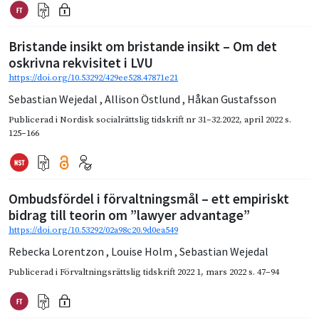
Bristande insikt om bristande insikt – Om det
oskrivna rekvisitet i LVU
https://doi.org/10.53292/429ee528.47871e21
Sebastian Wejedal
,
Allison Östlund
,
Håkan Gustafsson
Publicerad i
Nordisk socialrättslig tidskrift nr 31–32.2022
,
april 2022
s.
125–166
Ombudsfördel i förvaltningsmål – ett empiriskt
bidrag till teorin om ”lawyer advantage”
https://doi.org/10.53292/02a98c20.9d0ea549
Rebecka Lorentzon
,
Louise Holm
,
Sebastian Wejedal
Publicerad i
Förvaltningsrättslig tidskrift 2022 1
,
mars 2022
s. 47–94