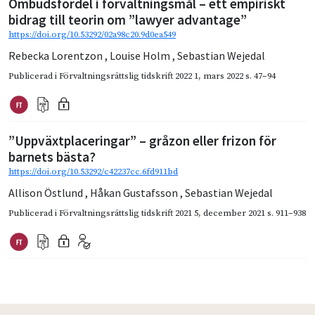
Ombudsfördel i förvaltningsmål – ett empiriskt
bidrag till teorin om ”lawyer advantage”
https://doi.org/10.53292/02a98c20.9d0ea549
Rebecka Lorentzon
,
Louise Holm
,
Sebastian Wejedal
Publicerad i
Förvaltningsrättslig tidskrift 2022 1
,
mars 2022
s. 47–94
”Uppväxtplaceringar” – gråzon eller frizon för
barnets bästa?
https://doi.org/10.53292/c42237cc.6fd911bd
Allison Östlund
,
Håkan Gustafsson
,
Sebastian Wejedal
Publicerad i
Förvaltningsrättslig tidskrift 2021 5
,
december 2021
s. 911–938