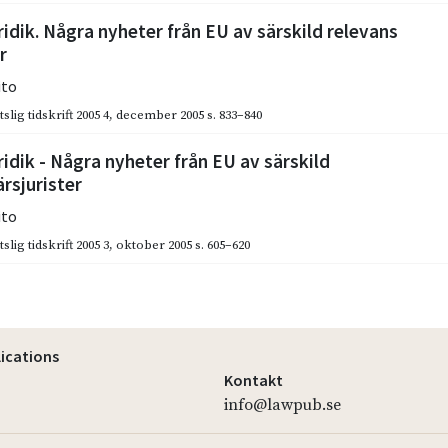
ridik. Några nyheter från EU av särskild relevans
r
ito
slig tidskrift 2005 4
,
december 2005
s. 833–840
ridik - Några nyheter från EU av särskild
ärsjurister
ito
slig tidskrift 2005 3
,
oktober 2005
s. 605–620
lications
Kontakt
info@lawpub.se