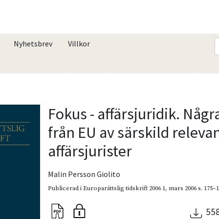
Nyhetsbrev
Villkor
Fokus - affärsjuridik. Någ
från EU av särskild relevan
affärsjurister
Malin Persson Giolito
Publicerad i
Europarättslig tidskrift 2006 1
,
mars 2006
s. 175–
55