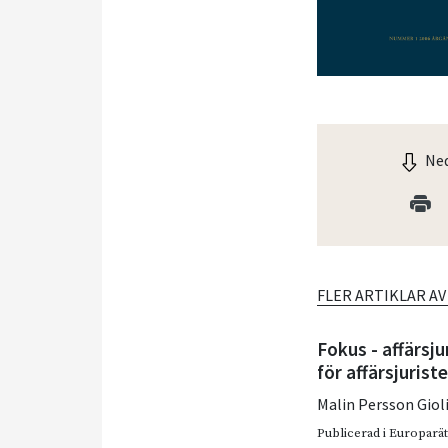
Ned
FLER ARTIKLAR A
Fokus - affärsju
för affärsjuriste
Malin Persson Giol
Publicerad i
Europarätt