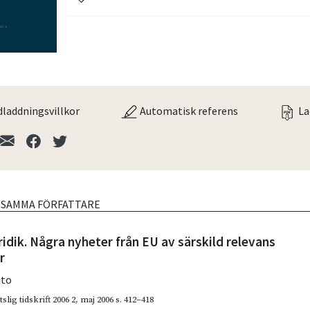
laddningsvillkor
Automatisk referens
La
V SAMMA FÖRFATTARE
ridik. Några nyheter från EU av särskild relevans
r
ito
slig tidskrift 2006 2
,
maj 2006
s. 412–418