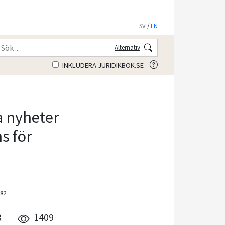
SV
/
EN
Alternativ
INKLUDERA JURIDIKBOK.SE
ra nyheter
s för
182
8
1409