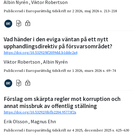
Albin Nyrén
,
Viktor Robertson
Publicerad i
Europarättslig tidskrift nr 2 2026
,
maj 2026
s. 213–218
Vad händer i den eviga väntan på ett nytt
upphandlingsdirektiv på försvarsområdet?
https://doi.org/10.53292/8f2059dd.b1dde2a4
Viktor Robertson
,
Albin Nyrén
Publicerad i
Europarättslig tidskrift nr 1 2026
,
mars 2026
s. 69–74
Förslag om skärpta regler mot korruption och
annat missbruk av offentlig ställning
https://doi.org/10.53292/0bfb2204.95773f2a
Erik Olsson
,
Magnus Ehn
Publicerad i
Europarättslig tidskrift nr 4 2025
,
december 2025
s. 625–630