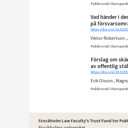
Publicerad i
Europarätt
Vad händer i de
på försvarsomr
https://doi.org/10.532
Viktor Robertson
,
Publicerad i
Europarätt
Förslag om skä
av offentlig stä
https://doi.org/10.5329
Erik Olsson
,
Magnu
Publicerad i
Europarätt
Stockholm Law Faculty's Trust Fund for Pub
Stockholms universitet