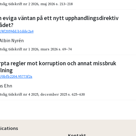
slig tidskrift nr 2 2026
,
maj 2026
s. 213–218
n eviga väntan på ett nytt upphandlingsdirektiv
ådet?
92/8f2059dd.b1dde2a4
Albin Nyrén
slig tidskrift nr 1 2026
,
mars 2026
s. 69–74
rpta regler mot korruption och annat missbruk
llning
2/0bfb2204.95773f2a
s Ehn
slig tidskrift nr 4 2025
,
december 2025
s. 625–630
lications
Kontakt