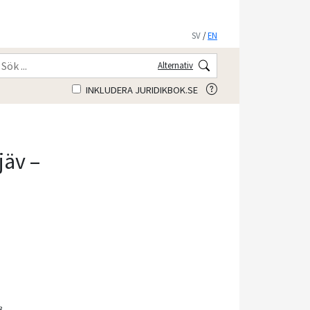
SV
/
EN
Alternativ
INKLUDERA JURIDIKBOK.SE
jäv –
8