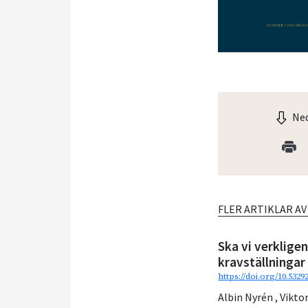
Ned
FLER ARTIKLAR A
Ska vi verklig
kravställningar
https://doi.org/10.5329
Albin Nyrén
,
Vikto