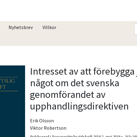
Nyhetsbrev
Villkor
Intresset av att förebygga 
något om det svenska
genomförandet av
upphandlingsdirektiven
Erik Olsson
Viktor Robertson
Publicerad i
Europarättslig tidskrift 2019 2
,
maj 2019
s. 343–34