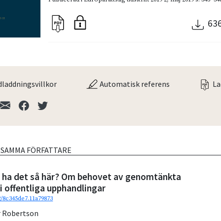
63
laddningsvillkor
Automatisk referens
La
V SAMMA FÖRFATTARE
en ha det så här? Om behovet av genomtänkta
 i offentliga upphandlingar
2/8c345de7.11a79873
r Robertson