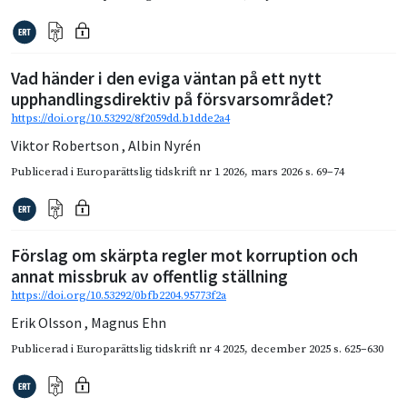
Vad händer i den eviga väntan på ett nytt
upphandlingsdirektiv på försvarsområdet?
https://doi.org/10.53292/8f2059dd.b1dde2a4
Viktor Robertson
,
Albin Nyrén
Publicerad i
Europarättslig tidskrift nr 1 2026
,
mars 2026
s. 69–74
Förslag om skärpta regler mot korruption och
annat missbruk av offentlig ställning
https://doi.org/10.53292/0bfb2204.95773f2a
Erik Olsson
,
Magnus Ehn
Publicerad i
Europarättslig tidskrift nr 4 2025
,
december 2025
s. 625–630