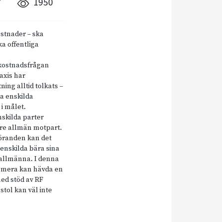
7
1950
stnader – ska
ka offentliga
 kostnadsfrågan
axis har
ing alltid tolkats –
na enskilda
i målet.
nskilda parter
kare allmän motpart.
göranden kan det
a enskilda bära sina
 allmänna. I denna
 numera kan hävda en
med stöd av RF
stol kan väl inte