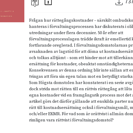
73
Frågan hur rättegångskostnader – särskilt ombudsko
hanteras i förvaltningsprocessen har diskuterats i oli
utredningar under flera decennier. 50 år efter att
förvaltningsprocesslagen trädde ikraft är emellertid
fortfarande oreglerad. I förvaltningsdomstolarnas pr
avsaknaden av lagstöd för att döma ut kostnadsersättn
och tolkas alltjämt – som ett hinder mot att tillerkän
ersättning för kostnader, obeaktat omständigheterna 
Konsekvensen av denna ordning blir inte sällan att e
tvingas att föra sin egen talan mot en betydligt star
Som Högsta domstolen har konstaterat i en serie av
dock strida mot rätten till en rättvis rättegång att låt
egna kostnader vid en framgångsrik process mot det
artikel görs det därför gällande att enskilda parter
rätt till kostnadsersättning också i förvaltningsmål, 
och/eller EKMR. För vad som är orättvist i allmän dom
rimligen vara rättvist i förvaltningsdomstol?