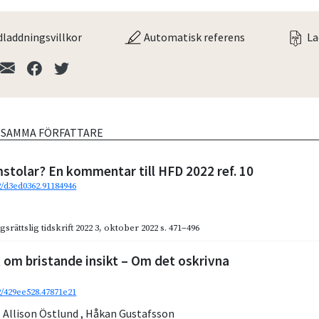
laddningsvillkor
Automatisk referens
La
V SAMMA FÖRFATTARE
stolar? En kommentar till HFD 2022 ref. 10
2/d3ed0362.91184946
gsrättslig tidskrift 2022 3
,
oktober 2022
s. 471–496
t om bristande insikt – Om det oskrivna
2/429ee528.47871e21
,
Allison Östlund
,
Håkan Gustafsson