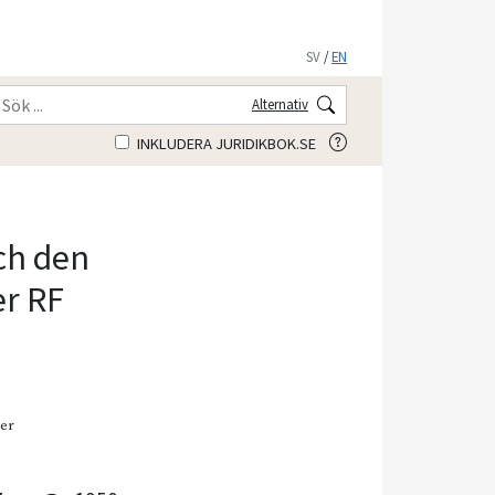
SV
/
EN
Alternativ
INKLUDERA JURIDIKBOK.SE
ch den
er RF
mer