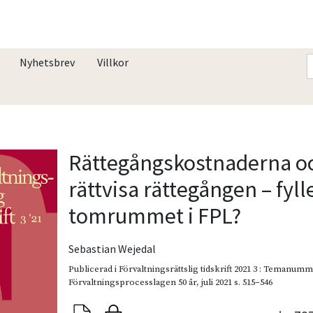
Nyhetsbrev
Villkor
Rättegångskostnaderna o
rättvisa rättegången – fyll
tomrummet i FPL?
Sebastian Wejedal
Publicerad i
Förvaltningsrättslig tidskrift 2021 3 : Temanum
Förvaltningsprocesslagen 50 år
,
juli 2021
s. 515–546