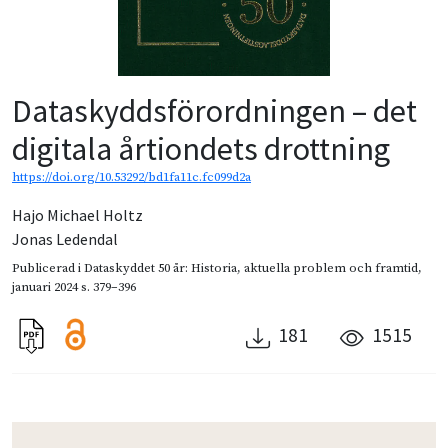
Dataskyddsförordningen – det
digitala årtiondets drottning
https://doi.org/10.53292/bd1fa11c.fc099d2a
Hajo Michael Holtz
Jonas Ledendal
Publicerad i
Dataskyddet 50 år: Historia, aktuella problem och framtid
,
januari 2024
s. 379–396
181
1515