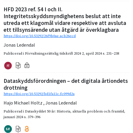
HFD 2023 ref. 54 I och II.
Integritetsskyddsmyndighetens beslut att inte
utreda ett klagomål vidare respektive att avsluta
ett tillsynsärende utan åtgärd är överklagbara
https://doi.org/10.53292/26f9b0ae.acb26ecd
Jonas Ledendal
Publicerad i
Förvaltningsrättslig tidskrift 2024 2
,
april 2024
s. 231–238
Dataskyddsförordningen – det digitala årtiondets
drottning
https://doi.org/10.53292/bd1fa11c.fc099d2a
Hajo Michael Holtz
,
Jonas Ledendal
Publicerad i
Dataskyddet 50 år: Historia, aktuella problem och framtid
,
januari 2024
s. 379–396