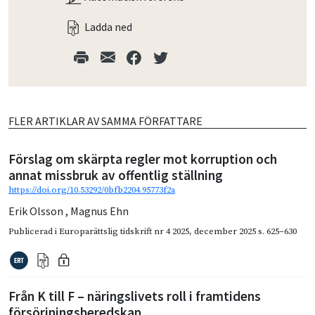
Ladda ned
FLER ARTIKLAR AV SAMMA FÖRFATTARE
Förslag om skärpta regler mot korruption och
annat missbruk av offentlig ställning
https://doi.org/10.53292/0bfb2204.95773f2a
Erik Olsson
,
Magnus Ehn
Publicerad i
Europarättslig tidskrift nr 4 2025
,
december 2025
s. 625–630
Från K till F – näringslivets roll i framtidens
försörjningsberedskap