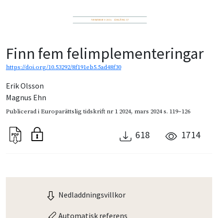
Finn fem felimplementeringar
https://doi.org/10.53292/8f191eb5.5ad48f30
Erik Olsson
Magnus Ehn
Publicerad i
Europarättslig tidskrift nr 1 2024
,
mars 2024
s. 119–126
618
1714
Nedladdningsvillkor
Automatisk referens