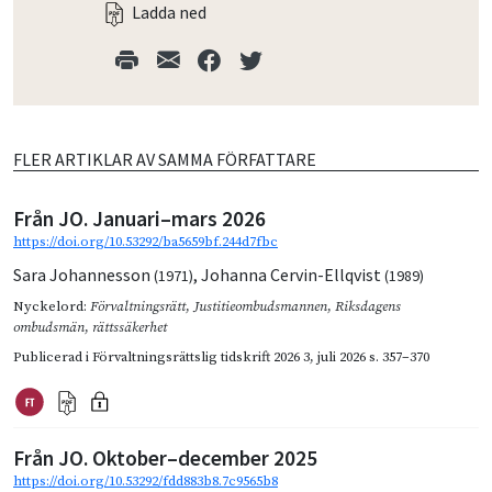
Ladda ned
FLER ARTIKLAR AV SAMMA FÖRFATTARE
Från JO. Januari–mars 2026
https://doi.org/10.53292/ba5659bf.244d7fbc
Sara Johannesson
,
Johanna Cervin-Ellqvist
(1971)
(1989)
Nyckelord:
Förvaltningsrätt
,
Justitieombudsmannen
,
Riksdagens
ombudsmän
,
rättssäkerhet
Publicerad i
Förvaltningsrättslig tidskrift 2026 3
,
juli 2026
s. 357–370
Från JO. Oktober–december 2025
https://doi.org/10.53292/fdd883b8.7c9565b8