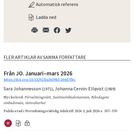
Automatisk referens
Ladda ned
FLER ARTIKLAR AV SAMMA FÖRFATTARE
Från JO. Januari–mars 2026
https://doi.org/10.53292/ba5659bf.244d7fbc
Sara Johannesson
,
Johanna Cervin-Ellqvist
(1971)
(1989)
Nyckelord:
Förvaltningsrätt
,
Justitieombudsmannen
,
Riksdagens
ombudsmän
,
rättssäkerhet
Publicerad i
Förvaltningsrättslig tidskrift 2026 3
,
juli 2026
s. 357–370