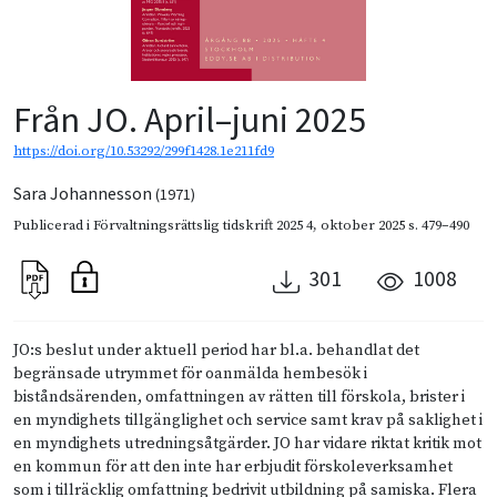
Från JO. April–juni 2025
https://doi.org/10.53292/299f1428.1e211fd9
Sara Johannesson
(1971)
Publicerad i
Förvaltningsrättslig tidskrift 2025 4
,
oktober 2025
s. 479–490
301
1008
JO:s beslut under aktuell period har bl.a. behandlat det
begränsade utrymmet för oanmälda hembesök i
biståndsärenden, omfattningen av rätten till förskola, brister i
en myndighets tillgänglighet och service samt krav på saklighet i
en myndighets utredningsåtgärder. JO har vidare riktat kritik mot
en kommun för att den inte har erbjudit förskoleverksamhet
som i tillräcklig omfattning bedrivit utbildning på samiska. Flera