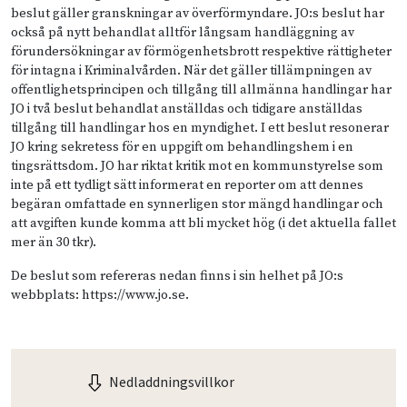
beslut gäller granskningar av överförmyndare. JO:s beslut har
också på nytt behandlat alltför långsam handläggning av
förundersökningar av förmögenhetsbrott respektive rättigheter
för intagna i Kriminalvården. När det gäller tillämpningen av
offentlighetsprincipen och tillgång till allmänna handlingar har
JO i två beslut behandlat anställdas och tidigare anställdas
tillgång till handlingar hos en myndighet. I ett beslut resonerar
JO kring sekretess för en uppgift om behandlingshem i en
tingsrättsdom. JO har riktat kritik mot en kommunstyrelse som
inte på ett tydligt sätt informerat en reporter om att dennes
begäran omfattade en synnerligen stor mängd handlingar och
att avgiften kunde komma att bli mycket hög (i det aktuella fallet
mer än 30 tkr).
De beslut som refereras nedan finns i sin helhet på JO:s
webbplats: https://www.jo.se.
Nedladdningsvillkor