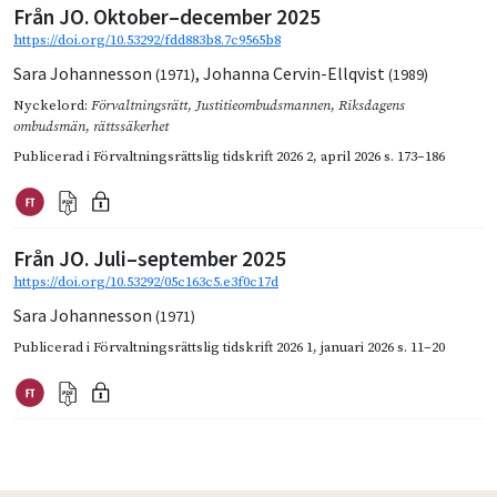
Från JO. Oktober–december 2025
https://doi.org/10.53292/fdd883b8.7c9565b8
Sara Johannesson
,
Johanna Cervin-Ellqvist
(1971)
(1989)
Nyckelord:
Förvaltningsrätt
,
Justitieombudsmannen
,
Riksdagens
ombudsmän
,
rättssäkerhet
Publicerad i
Förvaltningsrättslig tidskrift 2026 2
,
april 2026
s. 173–186
Från JO. Juli–september 2025
https://doi.org/10.53292/05c163c5.e3f0c17d
Sara Johannesson
(1971)
Publicerad i
Förvaltningsrättslig tidskrift 2026 1
,
januari 2026
s. 11–20